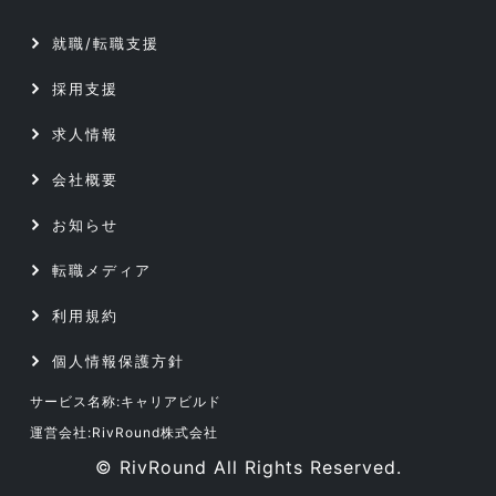
サーバーエンジニア
就職/転職支援
データベース／セキュリティエンジニア
アプリケーションエンジニア
採用支援
サーバーエンジニア
Webエンジニア
求人情報
アプリケーションエンジニア
会社概要
プリセールス
お知らせ
Webエンジニア
インフラコンサルタント
転職メディア
プリセールス
ITコンサルタント
利用規約
インフラコンサルタント
個人情報保護方針
サービス名称:キャリアビルド
ITコンサルタント
運営会社:RivRound株式会社
© RivRound All Rights Reserved.