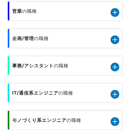
営業
の職種
営業11職種のデータです
企画/管理
の職種
小売／外食の営業
企画管理13職種のデータです
旅行関連の営業
事務/アシスタント
の職種
内部監査
人材サービスの営業
事務/アシスタント9職種のデータです
人事
広告営業
IT/通信系エンジニア
の職種
一般事務
総務
不動産営業／建設営業
IT/通信系エンジニア8職種のデータです
秘書／受付
経理／財務／税務／会計
専門商社の営業
モノづくり系エンジニア
の職種
テクニカルサポート／ヘルプデスク
医療事務
経営企画／事業企画