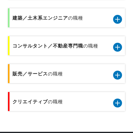
総合商社の営業
モノづくり系エンジニア5職種のデータです
データベース／セキュリティエンジニア
金融事務
貿易／国際業務
建築／土木系エンジニア
の職種
金融業界の代理店営業
品質管理／品質保証（モノづくり系)
サーバーエンジニア
企画事務
物流企画／倉庫管理／在庫管理
金融業界の個人営業
建築／土木系エンジニア6職種のデータです
機械設計／金型設計／光学設計
アプリケーションエンジニア
貿易事務
コンサルタント／不動産専門職
の職種
広報／PR／IR
プラントエンジニア
金融業界の法人営業
製品企画
Webエンジニア
人事事務／採用アシスタント
営業企画
コンサルタント／不動産専門職2職種のデータで
設備保全／保守／設備メンテナンス
基礎研究
プリセールス
す
販売／サービス
の職種
総務事務／法務事務／知財事務／広報事務
広告宣伝
施工管理
不動産専門職
インフラコンサルタント
経理事務／財務事務
販売／サービス10職種のデータです
建築設計／デザイン／積算／測量
クリエイティブ
コンサルタント
の職種
ITコンサルタント
テクニカルサポート／ヘルプデスク
技術開発／部材開発／解析／調査
クリエイティブ5職種のデータです
データベース／セキュリティエンジニア
テクニカルサポート／ヘルプデスク