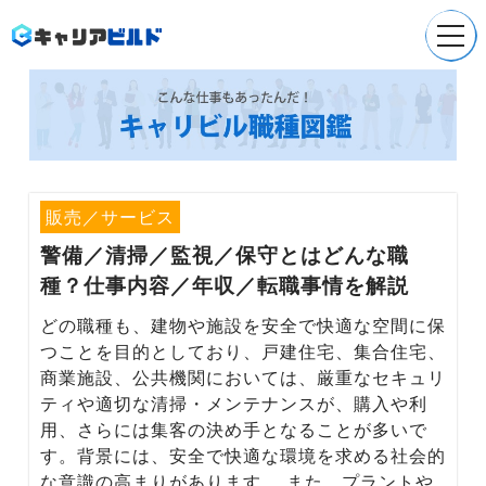
Company
会社概要
Service
就職/転職支援
販売／サービス
警備／清掃／監視／保守
とはどんな職
Service
種？仕事内容／年収／転職事情を解説
採用支援
どの職種も、建物や施設を安全で快適な空間に保
Recruit
つことを目的としており、戸建住宅、集合住宅、
採用情報
商業施設、公共機関においては、厳重なセキュリ
ティや適切な清掃・メンテナンスが、購入や利
News
用、さらには集客の決め手となることが多いで
お知らせ
す。背景には、安全で快適な環境を求める社会的
な意識の高まりがあります。 また、プラントや