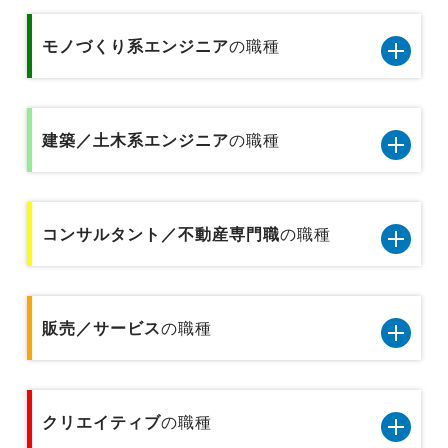
IT/通信系エンジニア8職種のデータです
秘書／受付
経理／財務／税務／会計
専門商社の営業
モノづくり系エンジニア
の職種
テクニカルサポート／ヘルプデスク
医療事務
経営企画／事業企画
総合商社の営業
モノづくり系エンジニア5職種のデータです
データベース／セキュリティエンジニア
金融事務
貿易／国際業務
建築／土木系エンジニア
の職種
金融業界の代理店営業
品質管理／品質保証（モノづくり系)
サーバーエンジニア
企画事務
物流企画／倉庫管理／在庫管理
金融業界の個人営業
建築／土木系エンジニア6職種のデータです
機械設計／金型設計／光学設計
アプリケーションエンジニア
貿易事務
コンサルタント／不動産専門職
の職種
広報／PR／IR
プラントエンジニア
金融業界の法人営業
製品企画
Webエンジニア
人事事務／採用アシスタント
営業企画
コンサルタント／不動産専門職2職種のデータで
設備保全／保守／設備メンテナンス
基礎研究
プリセールス
す
販売／サービス
の職種
総務事務／法務事務／知財事務／広報事務
広告宣伝
施工管理
不動産専門職
インフラコンサルタント
経理事務／財務事務
販売／サービス10職種のデータです
建築設計／デザイン／積算／測量
クリエイティブ
コンサルタント
の職種
ITコンサルタント
テクニカルサポート／ヘルプデスク