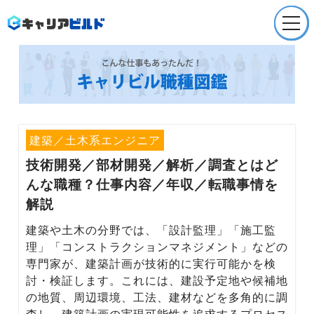
Company
会社概要
Service
就職/転職支援
建築／土木系エンジニア
技術開発／部材開発／解析／調査
とはど
Service
んな職種？仕事内容／年収／転職事情を
採用支援
解説
Recruit
建築や土木の分野では、「設計監理」「施工監
採用情報
理」「コンストラクションマネジメント」などの
専門家が、建築計画が技術的に実行可能かを検
News
討・検証します。これには、建設予定地や候補地
お知らせ
の地質、周辺環境、工法、建材などを多角的に調
査し、建築計画の実現可能性を追求するプロセス