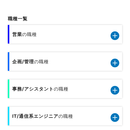
職種一覧
営業
の職種
営業11職種のデータです
企画/管理
の職種
小売／外食の営業
企画管理13職種のデータです
旅行関連の営業
事務/アシスタント
の職種
内部監査
人材サービスの営業
事務/アシスタント9職種のデータです
人事
広告営業
IT/通信系エンジニア
の職種
一般事務
総務
不動産営業／建設営業