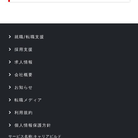
技術開発／部材開発／解析／調査
クリエイティブ5職種のデータです
データベース／セキュリティエンジニア
テクニカルサポート／ヘルプデスク
サーバーエンジニア
就職/転職支援
データベース／セキュリティエンジニア
アプリケーションエンジニア
採用支援
サーバーエンジニア
Webエンジニア
求人情報
アプリケーションエンジニア
会社概要
プリセールス
お知らせ
Webエンジニア
インフラコンサルタント
転職メディア
プリセールス
ITコンサルタント
利用規約
インフラコンサルタント
個人情報保護方針
サービス名称:キャリアビルド
ITコンサルタント