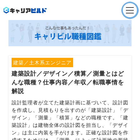
Company
会社概要
Service
就職/転職支援
建築／土木系エンジニア
建築設計／デザイン／積算／測量
とはど
Service
んな職種？仕事内容／年収／転職事情を
採用支援
解説
Recruit
設計監理者が立てた建築計画に基づいて、設計図
採用情報
を作成し、見積もりを出すのが「建築設計」「デ
ザイン」「測量」「積算」などの職種です。「建
News
築設計」は建物全体の設計図を担当し、「デザイ
お知らせ
ン」は主に内装を手がけます。正確な設計図を作
成するためには、「測量」によって計画地の形状