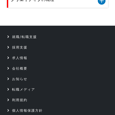
ITコンサルタント
テクニカルサポート／ヘルプデスク
技術開発／部材開発／解析／調査
クリエイティブ5職種のデータです
データベース／セキュリティエンジニア
テクニカルサポート／ヘルプデスク
サーバーエンジニア
就職/転職支援
データベース／セキュリティエンジニア
アプリケーションエンジニア
採用支援
サーバーエンジニア
Webエンジニア
求人情報
アプリケーションエンジニア
会社概要
プリセールス
お知らせ
Webエンジニア
インフラコンサルタント
転職メディア
プリセールス
ITコンサルタント
利用規約
インフラコンサルタント
個人情報保護方針