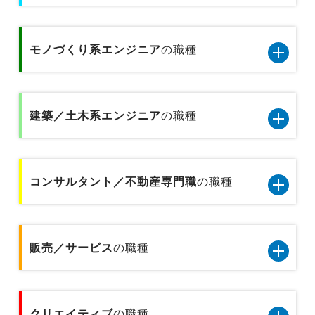
不動産営業／建設営業
IT/通信系エンジニア8職種のデータです
秘書／受付
経理／財務／税務／会計
専門商社の営業
モノづくり系エンジニア
の職種
テクニカルサポート／ヘルプデスク
医療事務
経営企画／事業企画
総合商社の営業
モノづくり系エンジニア5職種のデータです
データベース／セキュリティエンジニア
金融事務
貿易／国際業務
建築／土木系エンジニア
の職種
金融業界の代理店営業
品質管理／品質保証（モノづくり系)
サーバーエンジニア
企画事務
物流企画／倉庫管理／在庫管理
金融業界の個人営業
建築／土木系エンジニア6職種のデータです
機械設計／金型設計／光学設計
アプリケーションエンジニア
貿易事務
コンサルタント／不動産専門職
の職種
広報／PR／IR
プラントエンジニア
金融業界の法人営業
製品企画
Webエンジニア
人事事務／採用アシスタント
営業企画
コンサルタント／不動産専門職2職種のデータで
設備保全／保守／設備メンテナンス
基礎研究
プリセールス
す
販売／サービス
の職種
総務事務／法務事務／知財事務／広報事務
広告宣伝
施工管理
不動産専門職
インフラコンサルタント
経理事務／財務事務
販売／サービス10職種のデータです
建築設計／デザイン／積算／測量
クリエイティブ
コンサルタント
の職種