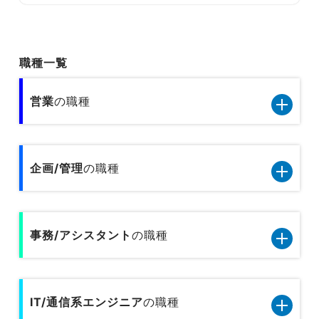
職種一覧
営業
の職種
営業11職種のデータです
企画/管理
の職種
小売／外食の営業
企画管理13職種のデータです
旅行関連の営業
事務/アシスタント
の職種
内部監査
人材サービスの営業
事務/アシスタント9職種のデータです
人事
広告営業
IT/通信系エンジニア
の職種
一般事務
総務