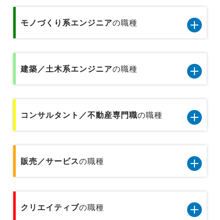
IT/通信系エンジニア8職種のデータです
秘書／受付
経理／財務／税務／会計
専門商社の営業
モノづくり系エンジニア
の職種
テクニカルサポート／ヘルプデスク
医療事務
経営企画／事業企画
総合商社の営業
モノづくり系エンジニア5職種のデータです
データベース／セキュリティエンジニア
金融事務
貿易／国際業務
建築／土木系エンジニア
の職種
金融業界の代理店営業
品質管理／品質保証（モノづくり系)
サーバーエンジニア
企画事務
物流企画／倉庫管理／在庫管理
金融業界の個人営業
建築／土木系エンジニア6職種のデータです
機械設計／金型設計／光学設計
アプリケーションエンジニア
貿易事務
コンサルタント／不動産専門職
の職種
広報／PR／IR
プラントエンジニア
金融業界の法人営業
製品企画
Webエンジニア
人事事務／採用アシスタント
営業企画
コンサルタント／不動産専門職2職種のデータで
設備保全／保守／設備メンテナンス
基礎研究
プリセールス
す
販売／サービス
の職種
総務事務／法務事務／知財事務／広報事務
広告宣伝
施工管理
不動産専門職
インフラコンサルタント
経理事務／財務事務
販売／サービス10職種のデータです
建築設計／デザイン／積算／測量
クリエイティブ
コンサルタント
の職種
ITコンサルタント
テクニカルサポート／ヘルプデスク