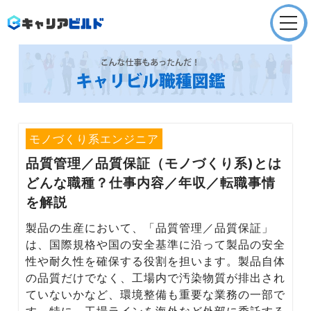
Company
会社概要
Service
就職/転職支援
モノづくり系エンジニア
品質管理／品質保証（モノづくり系)
とは
Service
どんな職種？仕事内容／年収／転職事情
採用支援
を解説
Recruit
製品の生産において、「品質管理／品質保証」
採用情報
は、国際規格や国の安全基準に沿って製品の安全
性や耐久性を確保する役割を担います。製品自体
News
の品質だけでなく、工場内で汚染物質が排出され
お知らせ
ていないかなど、環境整備も重要な業務の一部で
す。特に、工場ラインを海外など外部に委託する