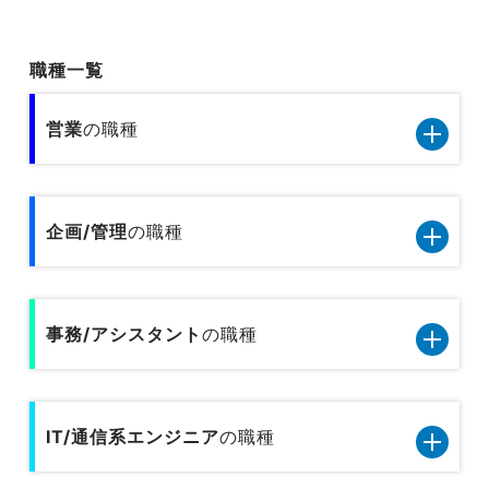
職種一覧
営業
の職種
営業11職種のデータです
企画/管理
の職種
小売／外食の営業
企画管理13職種のデータです
旅行関連の営業
事務/アシスタント
の職種
内部監査
人材サービスの営業
事務/アシスタント9職種のデータです
人事
広告営業
IT/通信系エンジニア
の職種
一般事務
総務
不動産営業／建設営業