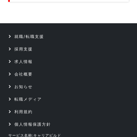
技術開発／部材開発／解析／調査
クリエイティブ5職種のデータです
データベース／セキュリティエンジニア
テクニカルサポート／ヘルプデスク
サーバーエンジニア
就職/転職支援
データベース／セキュリティエンジニア
アプリケーションエンジニア
採用支援
サーバーエンジニア
Webエンジニア
求人情報
アプリケーションエンジニア
会社概要
プリセールス
お知らせ
Webエンジニア
インフラコンサルタント
転職メディア
プリセールス
ITコンサルタント
利用規約
インフラコンサルタント
個人情報保護方針
サービス名称:キャリアビルド
ITコンサルタント