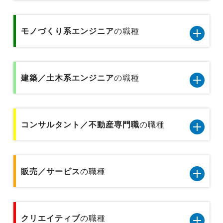
IT/通信系エンジニア8職種のデータです
秘書／受付
経理／財務／税務／会計
専門商社の営業
モノづくり系エンジニア
の職種
テクニカルサポート／ヘルプデスク
医療事務
経営企画／事業企画
総合商社の営業
モノづくり系エンジニア5職種のデータです
データベース／セキュリティエンジニア
金融事務
貿易／国際業務
建築／土木系エンジニア
の職種
金融業界の代理店営業
品質管理／品質保証（モノづくり系)
サーバーエンジニア
企画事務
物流企画／倉庫管理／在庫管理
金融業界の個人営業
建築／土木系エンジニア6職種のデータです
機械設計／金型設計／光学設計
アプリケーションエンジニア
貿易事務
コンサルタント／不動産専門職
の職種
広報／PR／IR
プラントエンジニア
金融業界の法人営業
製品企画
Webエンジニア
人事事務／採用アシスタント
営業企画
コンサルタント／不動産専門職2職種のデータで
設備保全／保守／設備メンテナンス
基礎研究
プリセールス
す
販売／サービス
の職種
総務事務／法務事務／知財事務／広報事務
広告宣伝
施工管理
不動産専門職
インフラコンサルタント
経理事務／財務事務
販売／サービス10職種のデータです
建築設計／デザイン／積算／測量
クリエイティブ
コンサルタント
の職種
ITコンサルタント
テクニカルサポート／ヘルプデスク