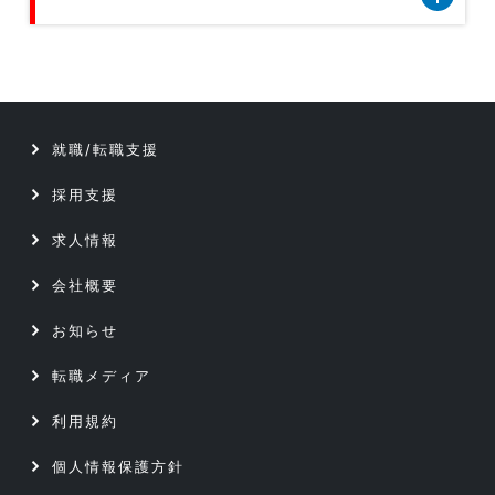
技術開発／部材開発／解析／調査
クリエイティブ5職種のデータです
データベース／セキュリティエンジニア
テクニカルサポート／ヘルプデスク
サーバーエンジニア
就職/転職支援
データベース／セキュリティエンジニア
アプリケーションエンジニア
採用支援
サーバーエンジニア
Webエンジニア
求人情報
アプリケーションエンジニア
会社概要
プリセールス
お知らせ
Webエンジニア
インフラコンサルタント
転職メディア
プリセールス
ITコンサルタント
利用規約
インフラコンサルタント
個人情報保護方針