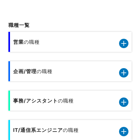
職種一覧
営業
の職種
営業11職種のデータです
企画/管理
の職種
小売／外食の営業
企画管理13職種のデータです
旅行関連の営業
事務/アシスタント
の職種
内部監査
人材サービスの営業
事務/アシスタント9職種のデータです
人事
広告営業
IT/通信系エンジニア
の職種
一般事務
総務
不動産営業／建設営業