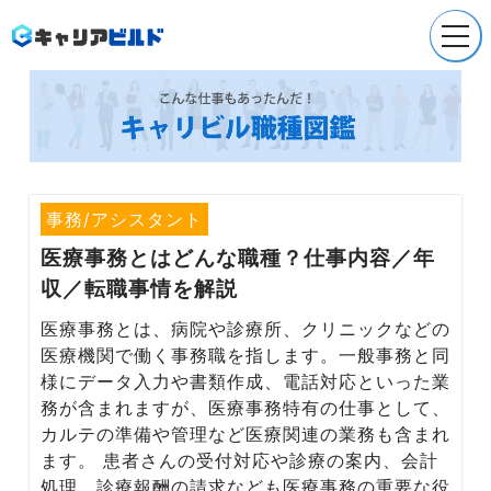
Company
会社概要
Service
就職/転職支援
事務/アシスタント
医療事務
とはどんな職種？仕事内容／年
Service
収／転職事情を解説
採用支援
医療事務とは、病院や診療所、クリニックなどの
Recruit
医療機関で働く事務職を指します。一般事務と同
採用情報
様にデータ入力や書類作成、電話対応といった業
務が含まれますが、医療事務特有の仕事として、
News
カルテの準備や管理など医療関連の業務も含まれ
お知らせ
ます。 患者さんの受付対応や診療の案内、会計
処理、診療報酬の請求なども医療事務の重要な役