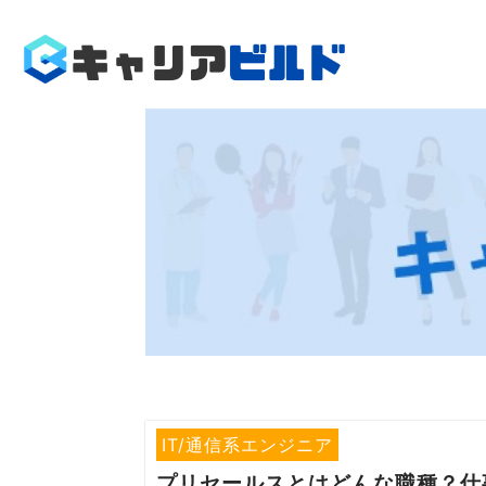
Company
会社概要
Service
就職/転職支援
Service
採用支援
Recruit
採用情報
News
IT/通信系エンジニア
お知らせ
プリセールス
とはどんな職種？仕