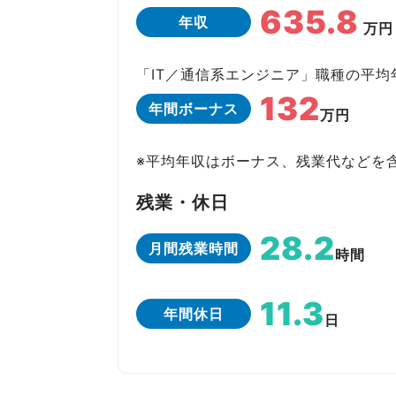
635.8
年収
万円
「IT／通信系エンジニア」職種の平均年
132
年間ボーナス
万円
※平均年収はボーナス、残業代などを
残業・休日
28.2
月間残業時間
時間
11.3
年間休日
日