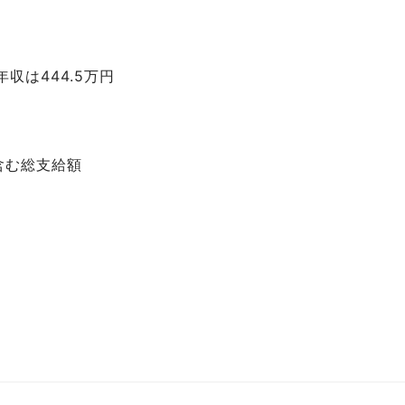
収は444.5万円
含む総支給額