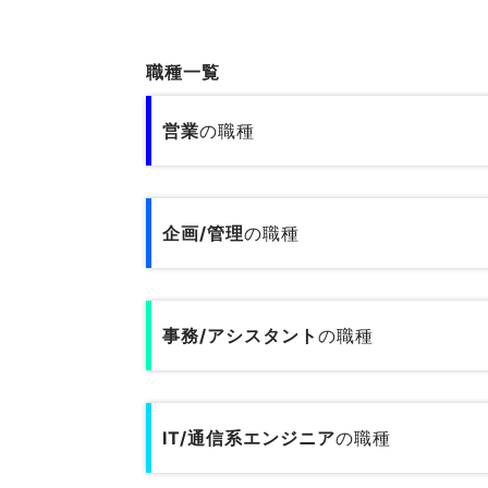
職種一覧
営業
の職種
営業11職種のデータです
企画/管理
の職種
小売／外食の営業
企画管理13職種のデータです
旅行関連の営業
事務/アシスタント
の職種
内部監査
人材サービスの営業
事務/アシスタント9職種のデータです
人事
広告営業
IT/通信系エンジニア
の職種
一般事務
総務
不動産営業／建設営業