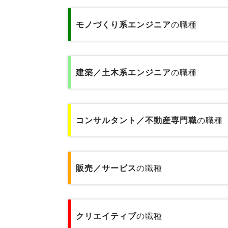
IT/通信系エンジニア8職種のデータで
秘書／受付
経理／財務／税務／会計
専門商社の営業
モノづくり系エンジニア
の職種
テクニカルサポート／ヘルプデスク
医療事務
経営企画／事業企画
総合商社の営業
モノづくり系エンジニア5職種のデー
データベース／セキュリティエンジニア
金融事務
貿易／国際業務
建築／土木系エンジニア
の職種
金融業界の代理店営業
品質管理／品質保証（モノづくり系)
サーバーエンジニア
企画事務
物流企画／倉庫管理／在庫管理
金融業界の個人営業
建築／土木系エンジニア6職種のデー
機械設計／金型設計／光学設計
アプリケーションエンジニア
貿易事務
コンサルタント／不動産専門職
の職種
広報／PR／IR
プラントエンジニア
金融業界の法人営業
製品企画
Webエンジニア
人事事務／採用アシスタント
営業企画
コンサルタント／不動産専門職2職種
設備保全／保守／設備メンテナンス
基礎研究
プリセールス
販売／サービス
の職種
総務事務／法務事務／知財事務／広報事務
不動産専門職
広告宣伝
施工管理
インフラコンサルタント
経理事務／財務事務
販売／サービス10職種のデータです
コンサルタント
建築設計／デザイン／積算／測量
クリエイティブ
の職種
ITコンサルタント
テクニカルサポート／ヘルプデスク