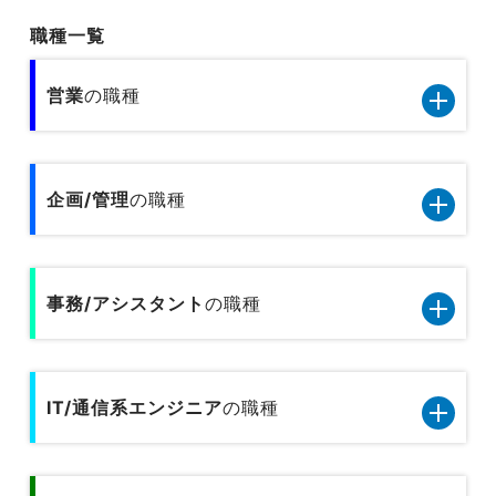
職種一覧
営業
の職種
営業11職種のデータです
企画/管理
の職種
小売／外食の営業
企画管理13職種のデータです
旅行関連の営業
事務/アシスタント
の職種
内部監査
人材サービスの営業
事務/アシスタント9職種のデータです
人事
広告営業
IT/通信系エンジニア
の職種
一般事務
総務
不動産営業／建設営業
IT/通信系エンジニア8職種のデータです
秘書／受付
経理／財務／税務／会計