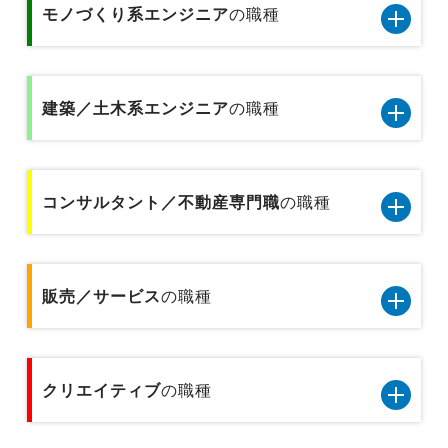
専門商社の営業
モノづくり系エンジニア
の職種
テクニカルサポート／ヘルプデスク
医療事務
経営企画／事業企画
総合商社の営業
モノづくり系エンジニア5職種のデータです
データベース／セキュリティエンジニア
金融事務
貿易／国際業務
建築／土木系エンジニア
の職種
金融業界の代理店営業
品質管理／品質保証（モノづくり系)
サーバーエンジニア
企画事務
物流企画／倉庫管理／在庫管理
金融業界の個人営業
建築／土木系エンジニア6職種のデータです
機械設計／金型設計／光学設計
アプリケーションエンジニア
貿易事務
コンサルタント／不動産専門職
の職種
広報／PR／IR
プラントエンジニア
金融業界の法人営業
製品企画
Webエンジニア
人事事務／採用アシスタント
営業企画
コンサルタント／不動産専門職2職種のデータで
設備保全／保守／設備メンテナンス
基礎研究
プリセールス
す
販売／サービス
の職種
総務事務／法務事務／知財事務／広報事務
広告宣伝
施工管理
不動産専門職
インフラコンサルタント
経理事務／財務事務
販売／サービス10職種のデータです
建築設計／デザイン／積算／測量
クリエイティブ
コンサルタント
の職種
ITコンサルタント
テクニカルサポート／ヘルプデスク
技術開発／部材開発／解析／調査
クリエイティブ5職種のデータです