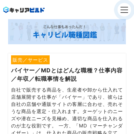
Company
会社概要
Service
就職/転職支援
販売／サービス
バイヤー／MD
とはどんな職種？仕事内容
Service
／年収／転職事情を解説
採用支援
自社で販売する商品を、生産者や卸から仕入れて
Recruit
店舗展開する仕事が「バイヤー」であり、彼らは
採用情報
自社の店舗や通販サイトの客層に合わせ、売れそ
うな商品を選定・仕入れます。ターゲットのニー
News
ズや潜在ニーズを見極め、適切な商品を仕入れる
お知らせ
のが主な役割です。 一方、「MD（マーチャンダ
イザー）」は、仕入れた商品の販売戦略を立て、