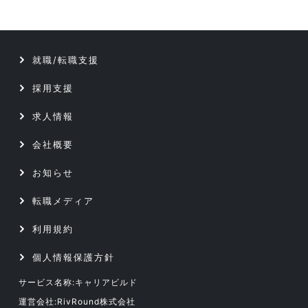
データベース／セキュリティエンジニア
テクニカルサポート／ヘルプデスク
サーバーエンジニア
就職/転職支援
データベース／セキュリティエンジニア
アプリケーションエンジニア
採用支援
サーバーエンジニア
Webエンジニア
求人情報
アプリケーションエンジニア
会社概要
プリセールス
お知らせ
Webエンジニア
インフラコンサルタント
転職メディア
プリセールス
ITコンサルタント
利用規約
インフラコンサルタント
個人情報保護方針
サービス名称:キャリアビルド
ITコンサルタント
運営会社:RivRound株式会社