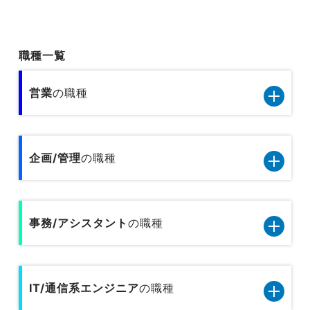
職種一覧
営業
の職種
営業11職種のデータです
企画/管理
の職種
小売／外食の営業
企画管理13職種のデータです
旅行関連の営業
事務/アシスタント
の職種
内部監査
人材サービスの営業
事務/アシスタント9職種のデータです
人事
広告営業
IT/通信系エンジニア
の職種
一般事務
総務
不動産営業／建設営業