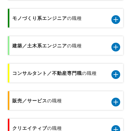
IT/通信系エンジニア8職種のデータです
秘書／受付
経理／財務／税務／会計
専門商社の営業
モノづくり系エンジニア
の職種
テクニカルサポート／ヘルプデスク
医療事務
経営企画／事業企画
総合商社の営業
モノづくり系エンジニア5職種のデータです
データベース／セキュリティエンジニア
金融事務
貿易／国際業務
建築／土木系エンジニア
の職種
金融業界の代理店営業
品質管理／品質保証（モノづくり系)
サーバーエンジニア
企画事務
物流企画／倉庫管理／在庫管理
金融業界の個人営業
建築／土木系エンジニア6職種のデータです
機械設計／金型設計／光学設計
アプリケーションエンジニア
貿易事務
コンサルタント／不動産専門職
の職種
広報／PR／IR
プラントエンジニア
金融業界の法人営業
製品企画
Webエンジニア
人事事務／採用アシスタント
営業企画
コンサルタント／不動産専門職2職種のデータで
設備保全／保守／設備メンテナンス
基礎研究
プリセールス
す
販売／サービス
の職種
総務事務／法務事務／知財事務／広報事務
広告宣伝
施工管理
不動産専門職
インフラコンサルタント
経理事務／財務事務
販売／サービス10職種のデータです
建築設計／デザイン／積算／測量
クリエイティブ
コンサルタント
の職種
ITコンサルタント
テクニカルサポート／ヘルプデスク