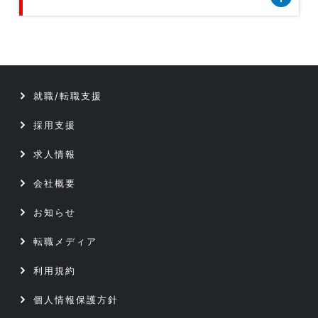
技術開発／部材開発／解析／調査
クリエイティブ5職種のデータです
データベース／セキュリティエンジニア
テクニカルサポート／ヘルプデスク
サーバーエンジニア
就職/転職支援
データベース／セキュリティエンジニア
アプリケーションエンジニア
採用支援
サーバーエンジニア
Webエンジニア
求人情報
アプリケーションエンジニア
会社概要
プリセールス
お知らせ
Webエンジニア
インフラコンサルタント
転職メディア
プリセールス
ITコンサルタント
利用規約
インフラコンサルタント
個人情報保護方針