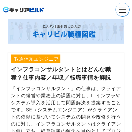
Company
会社概要
Service
就職/転職支援
IT/通信系エンジニア
インフラコンサルタント
とはどんな職
Service
種？仕事内容／年収／転職事情を解説
採用支援
「インフラコンサルタント」の仕事は、クライア
Recruit
ントの経営や業務上の課題に対し、ITインフラや
採用情報
システム導入を活用して問題解決を提案すること
です。SE（システムエンジニア）がクライアン
News
トの依頼に基づいてシステムの開発や改修を行う
お知らせ
のに対し、インフラコンサルタントはクライアン
ト側に立ち、経営課題の解決を目的としてプロジ