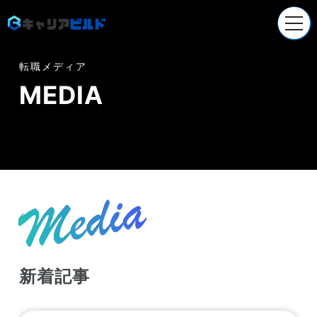
Company
転職メディア
会社概要
MEDIA
Service
就職/転職支援
Service
採用支援
Recruit
採用情報
News
新着記事
お知らせ