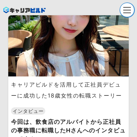
Company
会社概要
Service
就職/転職支援
Service
採用支援
キャリアビルドを活用して正社員デビュ
ーに成功した18歳女性の転職ストーリー
Recruit
採用情報
インタビュー
News
今回は、飲食店のアルバイトから正社員
お知らせ
の事務職に転職したHさんへのインタビュ