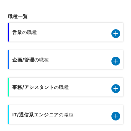
職種一覧
営業
の職種
営業11職種のデータです
企画/管理
の職種
小売／外食の営業
企画管理13職種のデータです
旅行関連の営業
事務/アシスタント
の職種
内部監査
人材サービスの営業
事務/アシスタント9職種のデータです
人事
広告営業
IT/通信系エンジニア
の職種
一般事務
総務
不動産営業／建設営業