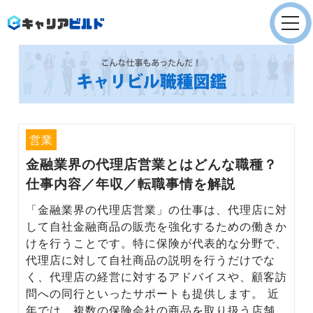
Company
会社概要
Service
就職/転職支援
営業
金融業界の代理店営業
とはどんな職種？
Service
仕事内容／年収／転職事情を解説
採用支援
「金融業界の代理店営業」の仕事は、代理店に対
Recruit
して自社金融商品の販売を強化するための働きか
採用情報
けを行うことです。特に保険が代表的な分野で、
代理店に対して自社商品の説明を行うだけでな
News
く、代理店の経営に対するアドバイスや、顧客訪
お知らせ
問への同行といったサポートも提供します。 近
年では、複数の保険会社の商品を取り扱う店舗