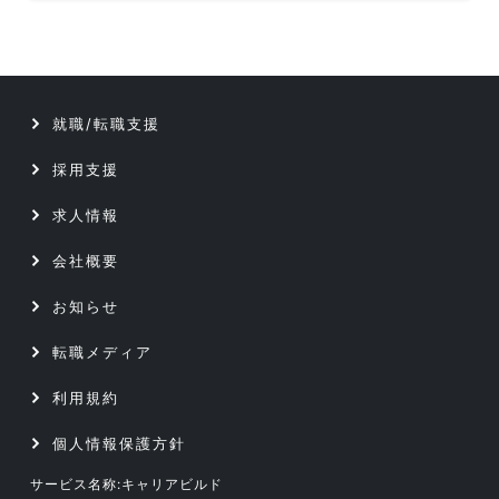
クリエイティブ5職種のデータです
データベース／セキュリティエンジニア
テクニカルサポート／ヘルプデスク
サーバーエンジニア
就職/転職支援
データベース／セキュリティエンジニア
アプリケーションエンジニア
採用支援
サーバーエンジニア
Webエンジニア
求人情報
アプリケーションエンジニア
会社概要
プリセールス
お知らせ
Webエンジニア
インフラコンサルタント
転職メディア
プリセールス
ITコンサルタント
利用規約
インフラコンサルタント
個人情報保護方針
サービス名称:キャリアビルド
ITコンサルタント