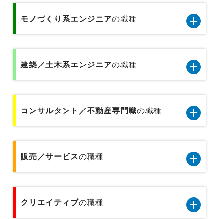
IT/通信系エンジニア8職種のデータです
秘書／受付
経理／財務／税務／会計
専門商社の営業
モノづくり系エンジニア
の職種
テクニカルサポート／ヘルプデスク
医療事務
経営企画／事業企画
総合商社の営業
モノづくり系エンジニア5職種のデータです
データベース／セキュリティエンジニア
金融事務
貿易／国際業務
建築／土木系エンジニア
の職種
金融業界の代理店営業
品質管理／品質保証（モノづくり系)
サーバーエンジニア
企画事務
物流企画／倉庫管理／在庫管理
金融業界の個人営業
建築／土木系エンジニア6職種のデータです
機械設計／金型設計／光学設計
アプリケーションエンジニア
貿易事務
コンサルタント／不動産専門職
の職種
広報／PR／IR
プラントエンジニア
金融業界の法人営業
製品企画
Webエンジニア
人事事務／採用アシスタント
営業企画
コンサルタント／不動産専門職2職種のデータで
設備保全／保守／設備メンテナンス
基礎研究
プリセールス
す
販売／サービス
の職種
総務事務／法務事務／知財事務／広報事務
広告宣伝
施工管理
不動産専門職
インフラコンサルタント
経理事務／財務事務
販売／サービス10職種のデータです
建築設計／デザイン／積算／測量
クリエイティブ
コンサルタント
の職種
ITコンサルタント
テクニカルサポート／ヘルプデスク
技術開発／部材開発／解析／調査